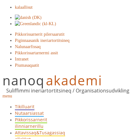
kalaallisut
Pikkorissarnerit pilersaarutit
Piginnaasanik ineriartortitsineq
Nalunaarfissaq
Pikkorissartarnermi assit
Intranet
Piumasaqaatit
nanoq
akademi
Suliffimmi ineriartortitsineq / Organisationsudvikling
menu
Tikilluarit
Nutaarsiassat
Pikkorissarnerit
ilinniarnerillu
Attavissaq&Tusagassiaq